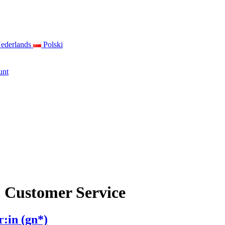
ederlands
Polski
unt
& Customer Service
:in (gn*)