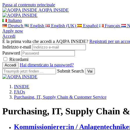
Passa al contenuto principale
AQIPA INSIDE
Italiano
Deutsch
English
English (UK)
Español
Français
N
Apply now
Accedi
È la prima volta che accedi a AQIPA INSIDE?
Registrati per un acco
Indirizzo e-mail
Password
Ricordami
Hai dimenticato la password?
Submit Search
INSIDE
FAQs
Purchasing, IT, Supply Chain & Customer Service
Purchasing, IT, Supply Chain 
Kommissionierer:in / Anlagentechniker