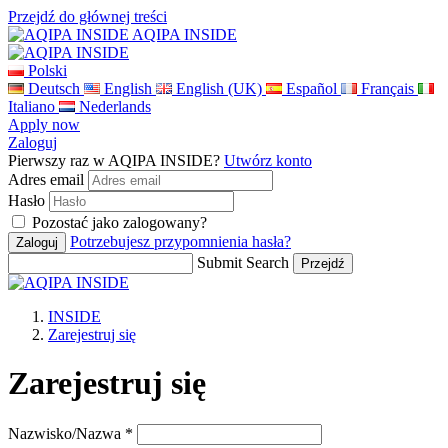
Przejdź do głównej treści
AQIPA INSIDE
Polski
Deutsch
English
English (UK)
Español
Français
Italiano
Nederlands
Apply now
Zaloguj
Pierwszy raz w AQIPA INSIDE?
Utwórz konto
Adres email
Hasło
Pozostać jako zalogowany?
Potrzebujesz przypomnienia hasła?
Submit Search
INSIDE
Zarejestruj się
Zarejestruj się
Nazwisko/Nazwa *