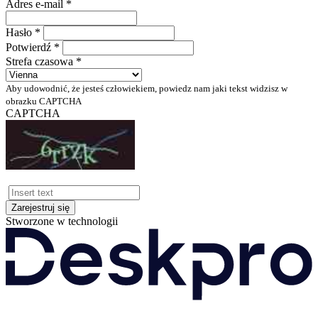
Adres e-mail *
Hasło *
Potwierdź *
Strefa czasowa *
Aby udowodnić, że jesteś człowiekiem, powiedz nam jaki tekst widzisz w
obrazku CAPTCHA
CAPTCHA
Zarejestruj się
Stworzone w technologii