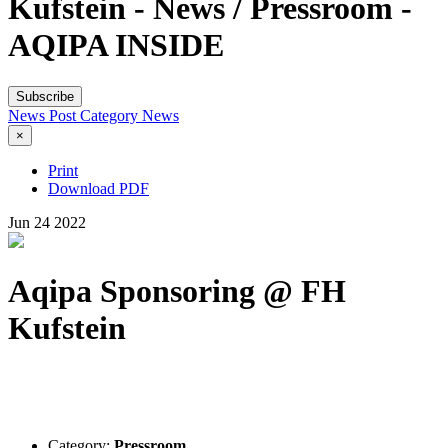
Kufstein - News / Pressroom -
AQIPA INSIDE
Subscribe
News Post
Category
News
×
Print
Download PDF
Jun
24
2022
Aqipa Sponsoring @ FH
Kufstein
Category:
Pressroom