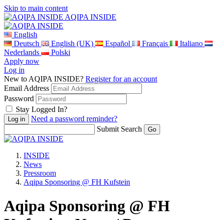
Skip to main content
AQIPA INSIDE
English
Deutsch
English (UK)
Español
Français
Italiano
Nederlands
Polski
Apply now
Log in
New to AQIPA INSIDE?
Register for an account
Email Address
Password
Stay Logged In?
Need a password reminder?
Submit Search
INSIDE
News
Pressroom
Aqipa Sponsoring @ FH Kufstein
Aqipa Sponsoring @ FH