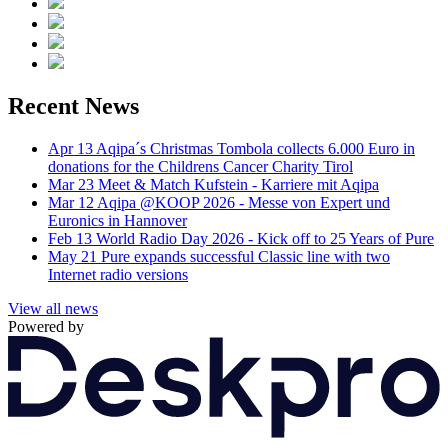
Recent News
Apr 13
Aqipa´s Christmas Tombola collects 6.000 Euro in
donations for the Childrens Cancer Charity Tirol
Mar 23
Meet & Match Kufstein - Karriere mit Aqipa
Mar 12
Aqipa @KOOP 2026 - Messe von Expert und
Euronics in Hannover
Feb 13
World Radio Day 2026 - Kick off to 25 Years of Pure
May 21
Pure expands successful Classic line with two
Internet radio versions
View all news
Powered by